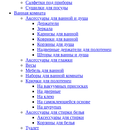
Салфетки под приборы
Сушилки для посуды
Ванная комната
Аксессуары для ванной и душа
Держатели
Зеркала
Карнизы для ванной
Коврики для ванной
Корзины для душа
Надверные держатели для полотенец
Шторы для ванны и душа
Аксессуары для глажки
Весы
Мебель для ванной
Наборы для ванной комнаты
Крючки для полотенец
На вакуумных присосках
На дверные
На клею
На самоклеющейся основе
На шурупах
Аксессуары для стирки белья
Аксессуары для стирки
Корзины для белья
Туалет