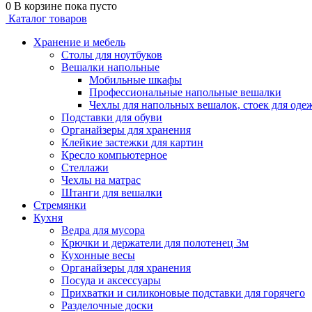
0
В корзине
пока пусто
Каталог товаров
Хранение и мебель
Столы для ноутбуков
Вешалки напольные
Мобильные шкафы
Профессиональные напольные вешалки
Чехлы для напольных вешалок, стоек для оде
Подставки для обуви
Органайзеры для хранения
Клейкие застежки для картин
Кресло компьютерное
Стеллажи
Чехлы на матрас
Штанги для вешалки
Стремянки
Кухня
Ведра для мусора
Крючки и держатели для полотенец 3м
Кухонные весы
Органайзеры для хранения
Посуда и аксессуары
Прихватки и силиконовые подставки для горячего
Разделочные доски