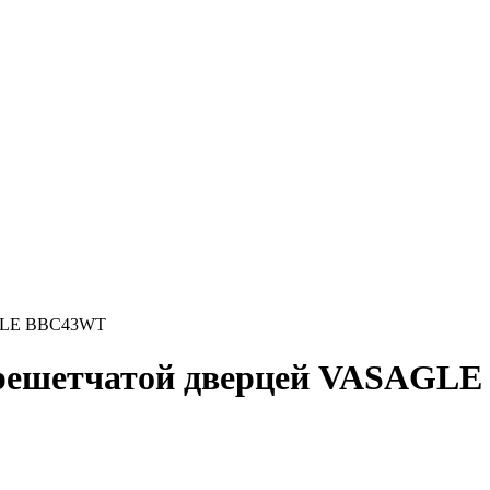
AGLE BBC43WT
 решетчатой дверцей VASAGL