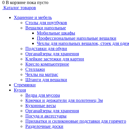
0
В корзине
пока пусто
Каталог товаров
Хранение и мебель
Столы для ноутбуков
Вешалки напольные
Мобильные шкафы
Профессиональные напольные вешалки
Чехлы для напольных вешалок, стоек для оде
Подставки для обуви
Органайзеры для хранения
Клейкие застежки для картин
Кресло компьютерное
Стеллажи
Чехлы на матрас
Штанги для вешалки
Стремянки
Кухня
Ведра для мусора
Крючки и держатели для полотенец 3м
Кухонные весы
Органайзеры для хранения
Посуда и аксессуары
Прихватки и силиконовые подставки для горячего
Разделочные доски