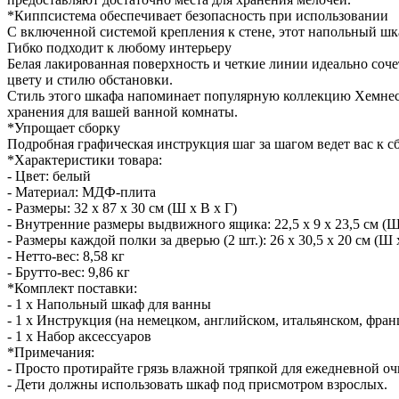
*Киппсистема обеспечивает безопасность при использовании
С включенной системой крепления к стене, этот напольный шк
Гибко подходит к любому интерьеру
Белая лакированная поверхность и четкие линии идеально соч
цвету и стилю обстановки.
Стиль этого шкафа напоминает популярную коллекцию Хемнес 
хранения для вашей ванной комнаты.
*Упрощает сборку
Подробная графическая инструкция шаг за шагом ведет вас к 
*Характеристики товара:
- Цвет: белый
- Материал: МДФ-плита
- Размеры: 32 x 87 x 30 см (Ш x В x Г)
- Внутренние размеры выдвижного ящика: 22,5 x 9 x 23,5 см (Ш
- Размеры каждой полки за дверью (2 шт.): 26 x 30,5 x 20 см (Ш 
- Нетто-вес: 8,58 кг
- Брутто-вес: 9,86 кг
*Комплект поставки:
- 1 x Напольный шкаф для ванны
- 1 x Инструкция (на немецком, английском, итальянском, фран
- 1 x Набор аксессуаров
*Примечания:
- Просто протирайте грязь влажной тряпкой для ежедневной оч
- Дети должны использовать шкаф под присмотром взрослых.