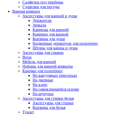
Салфетки под приборы
Сушилки для посуды
Ванная комната
Аксессуары для ванной и душа
Держатели
Зеркала
Карнизы для ванной
Коврики для ванной
Корзины для душа
Надверные держатели для полотенец
Шторы для ванны и душа
Аксессуары для глажки
Весы
Мебель для ванной
Наборы для ванной комнаты
Крючки для полотенец
На вакуумных присосках
На дверные
На клею
На самоклеющейся основе
На шурупах
Аксессуары для стирки белья
Аксессуары для стирки
Корзины для белья
Туалет