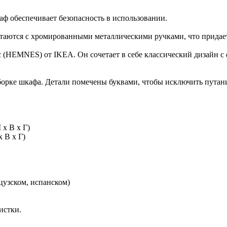
аф обеспечивает безопасность в использовании.
етаются с хромированными металлическими ручками, что придае
(HEMNES) от IKEA. Он сочетает в себе классический дизайн с
сборке шкафа. Детали помечены буквами, чтобы исключить путан
 x В x Г)
x В x Г)
цузском, испанском)
истки.