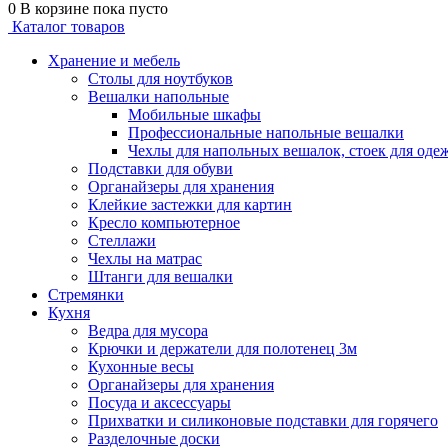
0
В корзине
пока пусто
Каталог товаров
Хранение и мебель
Столы для ноутбуков
Вешалки напольные
Мобильные шкафы
Профессиональные напольные вешалки
Чехлы для напольных вешалок, стоек для оде
Подставки для обуви
Органайзеры для хранения
Клейкие застежки для картин
Кресло компьютерное
Стеллажи
Чехлы на матрас
Штанги для вешалки
Стремянки
Кухня
Ведра для мусора
Крючки и держатели для полотенец 3м
Кухонные весы
Органайзеры для хранения
Посуда и аксессуары
Прихватки и силиконовые подставки для горячего
Разделочные доски