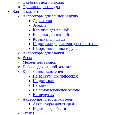
Салфетки под приборы
Сушилки для посуды
Ванная комната
Аксессуары для ванной и душа
Держатели
Зеркала
Карнизы для ванной
Коврики для ванной
Корзины для душа
Надверные держатели для полотенец
Шторы для ванны и душа
Аксессуары для глажки
Весы
Мебель для ванной
Наборы для ванной комнаты
Крючки для полотенец
На вакуумных присосках
На дверные
На клею
На самоклеющейся основе
На шурупах
Аксессуары для стирки белья
Аксессуары для стирки
Корзины для белья
Туалет