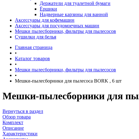
Держатели для туалетной бумаги
Ёршики
Надверные карзины для ванной
Аксессуары для кофемашин
Аксессуары для посудомоечных машин
Мешки пылесборники, фильтры для пылесосов
Сушилки для белья
Главная страница
•
Каталог товаров
•
Мешки пылесборники, фильтры для пылесосов
•
Мешки-пылесборники для пылесоса BORK , 6 шт
Мешки-пылесборники для пыл
Вернуться в раздел
Обзор товара
Комплект
Описание
Характеристики