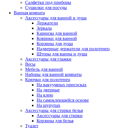
Салфетки под приборы
Сушилки для посуды
Ванная комната
Аксессуары для ванной и душа
Держатели
Зеркала
Карнизы для ванной
Коврики для ванной
Корзины для душа
Надверные держатели для полотенец
Шторы для ванны и душа
Аксессуары для глажки
Весы
Мебель для ванной
Наборы для ванной комнаты
Крючки для полотенец
На вакуумных присосках
На дверные
На клею
На самоклеющейся основе
На шурупах
Аксессуары для стирки белья
Аксессуары для стирки
Корзины для белья
Туалет