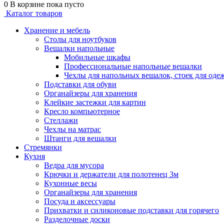
0
В корзине
пока пусто
Каталог товаров
Хранение и мебель
Столы для ноутбуков
Вешалки напольные
Мобильные шкафы
Профессиональные напольные вешалки
Чехлы для напольных вешалок, стоек для оде
Подставки для обуви
Органайзеры для хранения
Клейкие застежки для картин
Кресло компьютерное
Стеллажи
Чехлы на матрас
Штанги для вешалки
Стремянки
Кухня
Ведра для мусора
Крючки и держатели для полотенец 3м
Кухонные весы
Органайзеры для хранения
Посуда и аксессуары
Прихватки и силиконовые подставки для горячего
Разделочные доски