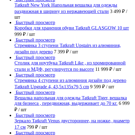
Tatkraft New York Напольная вешалка для одежды
раздвижная в ширину из нержавеющей стали
3 499 ₽
/
шт
Быстрый просмотр
Коробки для хранения обуви Tatkraft GLASGOW 10 шт
999 ₽
/ шт
Быстрый просмотр
Стремянка 3 ступени Tatkraft Upstairs из алюминия,
дизайн под дерево
7 399 ₽
/ шт
Быстрый просмотр
Столик для ноутбука Tatkraft Like , из хромированной
стали и МДФ, регулируется по высоте
11 999 ₽
/ шт
Быстрый просмотр
Стремянка 4 ступени из алюминия дизайн под дерево
Tatkraft Upgrade 4, 43,5x135x79,5 cm
9 599 ₽
/ шт
Быстрый просмотр
Вешалка напольная для одежды Tatkraft Tiger, вешалка
для бизнеса , передвижная, выдерживает до 70 кг.
6 999
₽
/ шт
Быстрый просмотр
Зеркало Tatkraft Venus двустороннее, на ножке, диаметр
17 см
799 ₽
/ шт
Быстрый просмотр