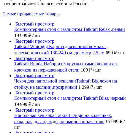
распространяются на все регионы России.
Самые продаваемые товары
Быстрый просмотр
Компьютерный стол с газлифтом Tatkraft Relax ,белый
19 999 ₽
/ шт
Быстрый просмотр
Tatkraft Whirligig Карниз для ванной комнаты,
телескопический 130-240 см, диаметр 2.5 см
699 ₽
/ шт
Быстрый просмотр
Tatkraft Runda Набор из 3 круглых самоклеющихся
крючков из нержавеющей стали
109 ₽
/ шт
Быстрый просмотр
Чехол для напольной вешалкиTatkraft Big чехол на
стойку, на молнии,прозрачный
1 299 ₽
/ шт
Быстрый просмотр
Компьютерный стол с газлифтом Tatkraft Bliss, черный
19 999 ₽
/ шт
Быстрый просмотр
Напольная вешалка Tatkraft Drogo на колесиках,
складная, для одежды, хромированная сталь
15 999 ₽
/
шт
Быстрый просмотр