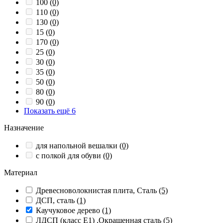
100
(0)
110
(0)
130
(0)
15
(0)
170
(0)
25
(0)
30
(0)
35
(0)
50
(0)
80
(0)
90
(0)
Показать ещё 6
Назначение
для напольной вешалки
(0)
с полкой для обуви
(0)
Материал
Древесноволокнистая плита, Сталь
(5)
ДСП, сталь
(1)
Каучуковое дерево
(1)
ЛДСП (класс Е1) ,Окрашенная сталь
(5)