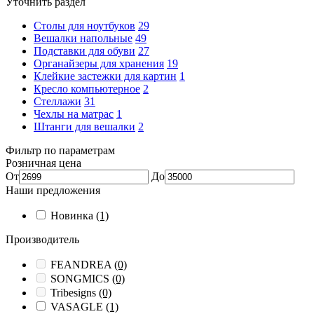
Уточнить раздел
Столы для ноутбуков
29
Вешалки напольные
49
Подставки для обуви
27
Органайзеры для хранения
19
Клейкие застежки для картин
1
Кресло компьютерное
2
Стеллажи
31
Чехлы на матрас
1
Штанги для вешалки
2
Фильтр по параметрам
Розничная цена
От
До
Наши предложения
Новинка
(1)
Производитель
FEANDREA
(0)
SONGMICS
(0)
Tribesigns
(0)
VASAGLE
(1)