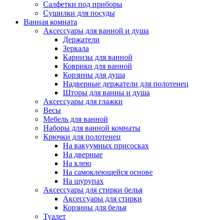
Салфетки под приборы
Сушилки для посуды
Ванная комната
Аксессуары для ванной и душа
Держатели
Зеркала
Карнизы для ванной
Коврики для ванной
Корзины для душа
Надверные держатели для полотенец
Шторы для ванны и душа
Аксессуары для глажки
Весы
Мебель для ванной
Наборы для ванной комнаты
Крючки для полотенец
На вакуумных присосках
На дверные
На клею
На самоклеющейся основе
На шурупах
Аксессуары для стирки белья
Аксессуары для стирки
Корзины для белья
Туалет