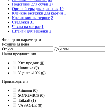
Подставки для обуви
27
Органайзеры для хранения
19
Клейкие застежки для картин
1
Кресло компьютерное
2
Стеллажи
31
Чехлы на матрас
1
Штанги для вешалки
2
Фильтр по параметрам
Розничная цена
От
До
Наши предложения
Хит продаж
(0)
Новинка
(0)
Уценка -10%
(0)
Производитель
Artmoon
(0)
SONGMICS
(0)
Tatkraft
(1)
VASAGLE
(0)