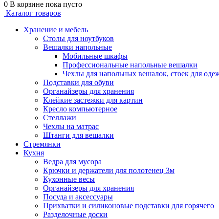
0
В корзине
пока пусто
Каталог товаров
Хранение и мебель
Столы для ноутбуков
Вешалки напольные
Мобильные шкафы
Профессиональные напольные вешалки
Чехлы для напольных вешалок, стоек для оде
Подставки для обуви
Органайзеры для хранения
Клейкие застежки для картин
Кресло компьютерное
Стеллажи
Чехлы на матрас
Штанги для вешалки
Стремянки
Кухня
Ведра для мусора
Крючки и держатели для полотенец 3м
Кухонные весы
Органайзеры для хранения
Посуда и аксессуары
Прихватки и силиконовые подставки для горячего
Разделочные доски