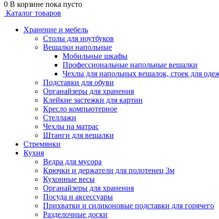
0
В корзине
пока пусто
Каталог товаров
Хранение и мебель
Столы для ноутбуков
Вешалки напольные
Мобильные шкафы
Профессиональные напольные вешалки
Чехлы для напольных вешалок, стоек для оде
Подставки для обуви
Органайзеры для хранения
Клейкие застежки для картин
Кресло компьютерное
Стеллажи
Чехлы на матрас
Штанги для вешалки
Стремянки
Кухня
Ведра для мусора
Крючки и держатели для полотенец 3м
Кухонные весы
Органайзеры для хранения
Посуда и аксессуары
Прихватки и силиконовые подставки для горячего
Разделочные доски