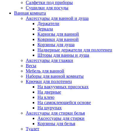
Салфетки под приборы
Сушилки для посуды
Ванная комната
Аксессуары для ванной и душа
Держатели
Зеркала
Карнизы для ванной
Коврики для ванной
Корзины для душа
Надверные держатели для полотенец
Шторы для ванны и душа
Аксессуары для глажки
Весы
Мебель для ванной
Наборы для ванной комнаты
Крючки для полотенец
На вакуумных присосках
На дверные
На клею
На самоклеющейся основе
На шурупах
Аксессуары для стирки белья
Аксессуары для стирки
Корзины для белья
Туалет