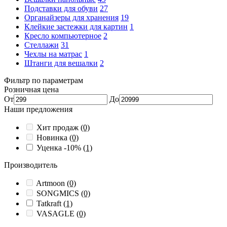
Подставки для обуви
27
Органайзеры для хранения
19
Клейкие застежки для картин
1
Кресло компьютерное
2
Стеллажи
31
Чехлы на матрас
1
Штанги для вешалки
2
Фильтр по параметрам
Розничная цена
От
До
Наши предложения
Хит продаж
(0)
Новинка
(0)
Уценка -10%
(1)
Производитель
Artmoon
(0)
SONGMICS
(0)
Tatkraft
(1)
VASAGLE
(0)