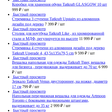
Коробки для хранения обуви Tatkraft GLASGOW 10 шт
999 ₽
/ шт
Быстрый просмотр
Стремянка 3 ступени Tatkraft Upstairs из алюминия,
дизайн под дерево
7 399 ₽
/ шт
Быстрый просмотр
Столик для ноутбука Tatkraft Like , из хромированной
стали и МДФ, регулируется по высоте
11 999 ₽
/ шт
Быстрый просмотр
Стремянка 4 ступени из алюминия дизайн под дерево
Tatkraft Upgrade 4, 43,5x135x79,5 cm
9 599 ₽
/ шт
Быстрый просмотр
Вешалка напольная для одежды Tatkraft Tiger, вешалка
для бизнеса , передвижная, выдерживает до 70 кг.
6 999
₽
/ шт
Быстрый просмотр
Зеркало Tatkraft Venus двустороннее, на ножке, диаметр
17 см
799 ₽
/ шт
Быстрый просмотр
Напольная передвижная вешалка для одежды Artmoon
Toronto с боковыми выдвижными штангами,
выдерживает до 35 кг
2 999 ₽
/ шт
Быстрый просмотр