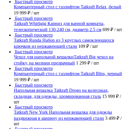
Быстрый просмотр
Компьютерный стол с газлифтом Tatkraft Relax ,белый
19 999 ₽
/ шт
Быстрый просмотр
Tatkraft Whirligig Карниз для ванной комнаты,
телескопический 130-240 см, диаметр 2.5 см
699 ₽
/ шт
Быстрый просмотр
Tatkraft Runda Набор из 3 круглых самоклеющихся
крючков из нержавеющей стали
109 ₽
/ шт
Быстрый просмотр
Чехол для напольной вешалкиTatkraft Big чехол на
стойку, на молнии,прозрачный
1 299 ₽
/ шт
Быстрый просмотр
Компьютерный стол с газлифтом Tatkraft Bliss, черный
19 999 ₽
/ шт
Быстрый просмотр
Напольная вешалка Tatkraft Drogo на колесиках,
складная, для одежды, хромированная сталь
15 999 ₽
/
шт
Быстрый просмотр
Tatkraft New York Напольная вешалка для одежды
раздвижная в ширину из нержавеющей стали
3 499 ₽
/
шт
Быстрый просмотр